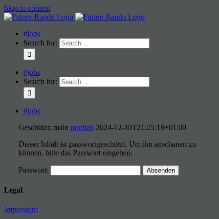
Skip to content
#jobs
Search for:
#jobs
Search for:
#jobs
Geschützt: main
moritzb
2024-12-10T21:25:18+01:00
Dieser Inhalt ist passwortgeschützt. Um ihn anschauen zu
können, bitte das Passwort eingeben:
Passwort:
Legal
Impressum